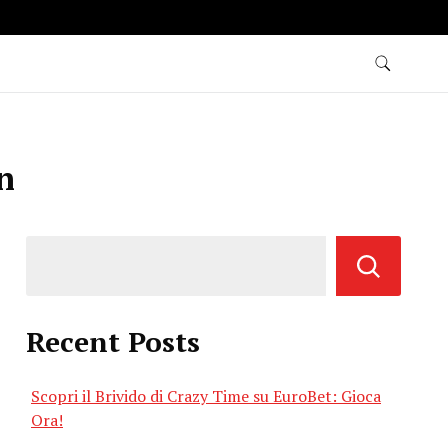
n
Recent Posts
Scopri il Brivido di Crazy Time su EuroBet: Gioca
Ora!